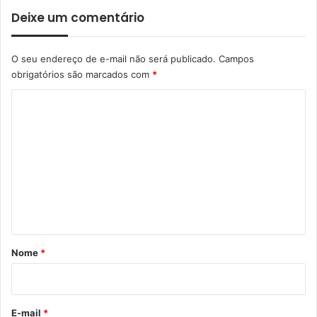
Deixe um comentário
O seu endereço de e-mail não será publicado.
Campos
obrigatórios são marcados com
*
C
o
m
e
n
t
á
r
Nome
*
i
o
*
E-mail
*