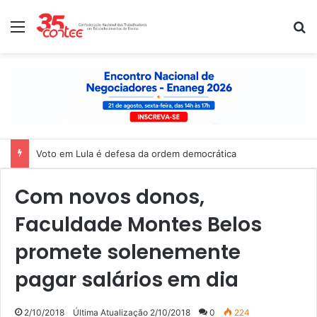
Menu
P
Voto em Lula é defesa da ordem democrática
Com novos donos,
Faculdade Montes Belos
promete solenemente
pagar salários em dia
2/10/2018
Última Atualização 2/10/2018
0
224