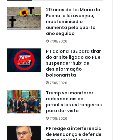
20 anos da Lei Maria da
Penha: a lei avançou,
mas feminicídio
aumenta pelo quarto
ano seguido
7/08/2026
PT aciona TSE para tirar
do ar site ligado ao PL e
suspender ‘hub’ de
desinformação
bolsonarista
7/08/2026
Trump vai monitorar
redes sociais de
jornalistas estrangeiros
para dar visto
7/08/2026
PF reage a interferência
de Mendonça e defende