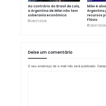
Ao contrário do Brasil de Lula,
Milei é al
a Argentina de Milei não tem
Argentina 
soberania econômica
recursos p
Flávio
28/07/2026
28/07/2026
Deixe um comentário
O seu endereço de e-mail não será publicado.
Campo
C
o
m
e
n