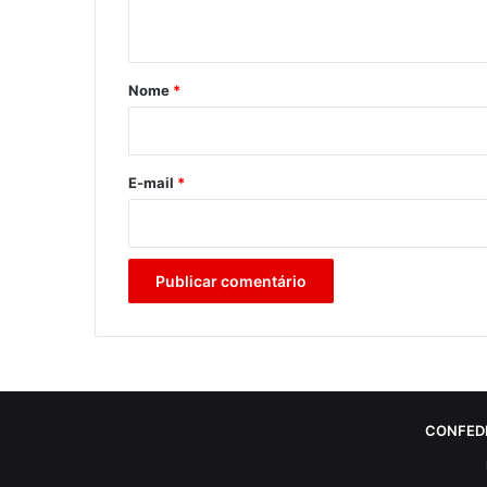
t
á
r
Nome
*
i
o
*
E-mail
*
CONFED