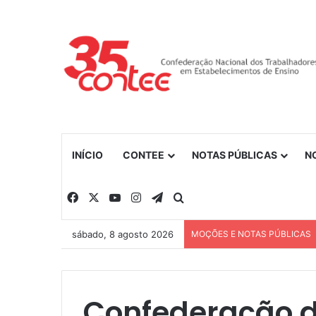
INÍCIO
CONTEE
NOTAS PÚBLICAS
N
Facebook
X
YouTube
Instagram
Telegram
Procurar por
sábado, 8 agosto 2026
MOÇÕES E NOTAS PÚBLICAS
Confederação d