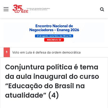
Menu
P
Voto em Lula é defesa da ordem democrática
Conjuntura política é tema
da aula inaugural do curso
“Educação do Brasil na
atualidade” (4)