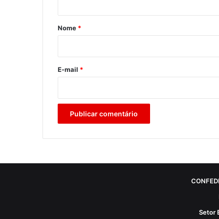
á
r
Nome
*
i
o
*
E-mail
*
CONFED
Setor 