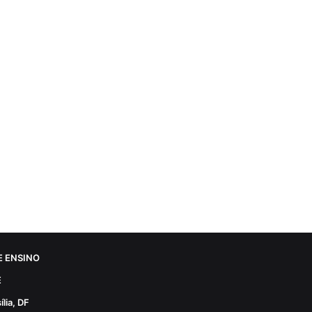
 ENSINO
E
lia, DF