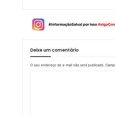
Deixe um comentário
O seu endereço de e-mail não será publicado.
Campo
C
o
m
e
n
t