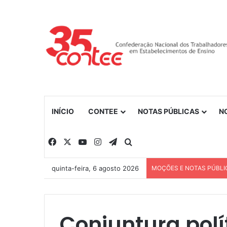
INÍCIO
CONTEE
NOTAS PÚBLICAS
N
Facebook
X
YouTube
Instagram
Telegram
Procurar por
quinta-feira, 6 agosto 2026
MOÇÕES E NOTAS PÚBLI
Conjuntura polí