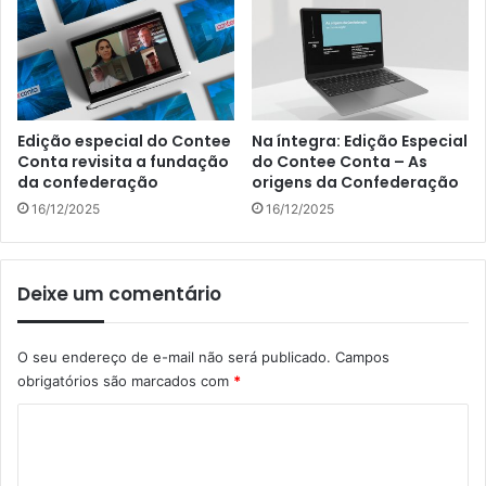
Edição especial do Contee
Na íntegra: Edição Especial
Conta revisita a fundação
do Contee Conta – As
da confederação
origens da Confederação
16/12/2025
16/12/2025
Deixe um comentário
O seu endereço de e-mail não será publicado.
Campos
obrigatórios são marcados com
*
C
o
m