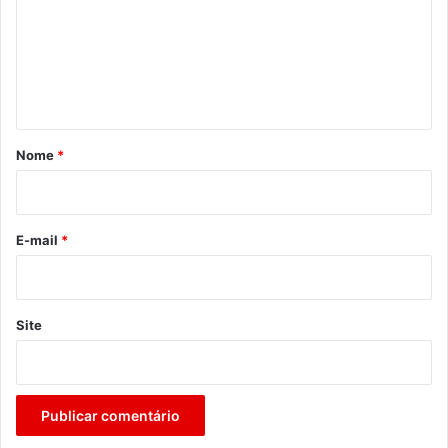
e
n
t
á
r
Nome
*
i
o
*
E-mail
*
Site