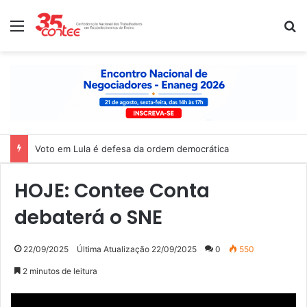
Menu
P
Nota de solidariedade ao povo venezuelano
HOJE: Contee Conta
debaterá o SNE
22/09/2025
Última Atualização 22/09/2025
0
550
2 minutos de leitura