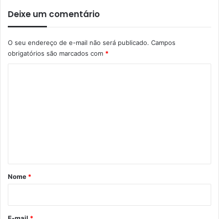
Deixe um comentário
O seu endereço de e-mail não será publicado.
Campos
obrigatórios são marcados com
*
C
o
m
e
n
t
á
r
Nome
*
i
o
*
E-mail
*