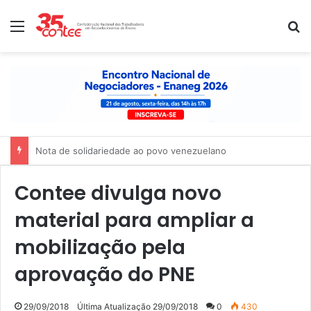
Menu
P
Nota de solidariedade ao povo venezuelano
Contee divulga novo
material para ampliar a
mobilização pela
aprovação do PNE
29/09/2018
Última Atualização 29/09/2018
0
430