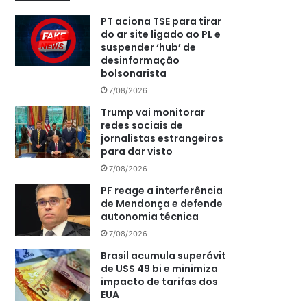
PT aciona TSE para tirar
do ar site ligado ao PL e
suspender ‘hub’ de
desinformação
bolsonarista
7/08/2026
Trump vai monitorar
redes sociais de
jornalistas estrangeiros
para dar visto
7/08/2026
PF reage a interferência
de Mendonça e defende
autonomia técnica
7/08/2026
Brasil acumula superávit
de US$ 49 bi e minimiza
impacto de tarifas dos
EUA