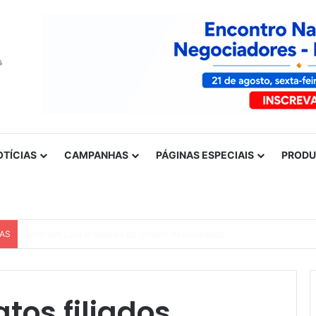
OTÍCIAS
CAMPANHAS
PÁGINAS ESPECIAIS
PROD
CAS
Nota de solidariedade ao povo venezuelano
tos filiados