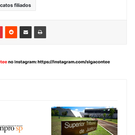
catos filiados
Pinterest
Reddit
Compartilhar via e-mail
Imprimir