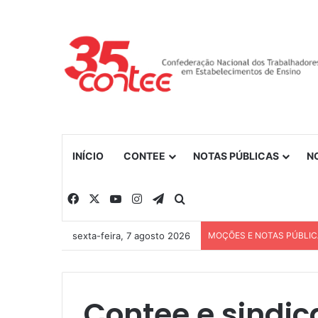
INÍCIO
CONTEE
NOTAS PÚBLICAS
N
Facebook
X
YouTube
Instagram
Telegram
Procurar por
sexta-feira, 7 agosto 2026
MOÇÕES E NOTAS PÚBLI
Contee e sindica