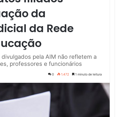
uação da
icial da Rede
ducação
divulgados pela AIM não refletem a
es, professores e funcionários
0
1.472
1 minuto de leitura