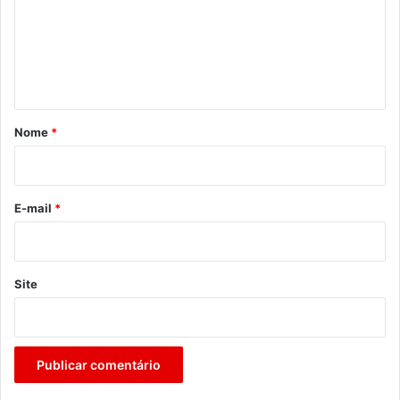
e
n
t
á
r
Nome
*
i
o
*
E-mail
*
Site