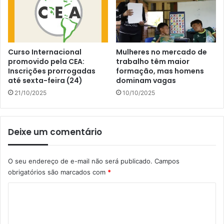
Curso Internacional
Mulheres no mercado de
promovido pela CEA:
trabalho têm maior
Inscrições prorrogadas
formação, mas homens
até sexta-feira (24)
dominam vagas
21/10/2025
10/10/2025
Deixe um comentário
O seu endereço de e-mail não será publicado.
Campos
obrigatórios são marcados com
*
C
o
m