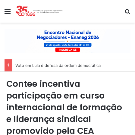
Menu
P
Nota de solidariedade ao povo venezuelano
Contee incentiva
participação em curso
internacional de formação
e liderança sindical
promovido pela CEA