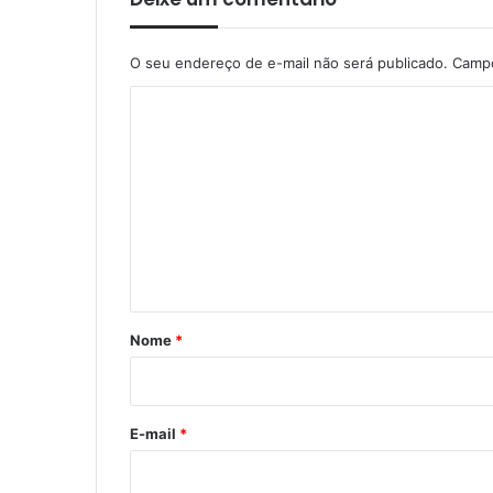
O seu endereço de e-mail não será publicado.
Campo
C
o
m
e
n
t
á
r
Nome
*
i
o
*
E-mail
*