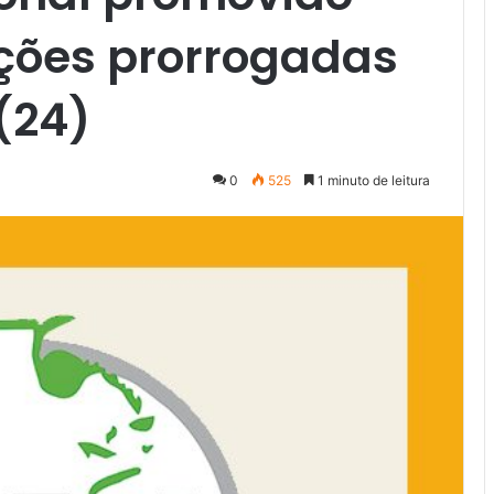
ições prorrogadas
(24)
0
525
1 minuto de leitura