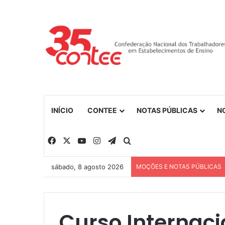
INÍCIO
CONTEE
NOTAS PÚBLICAS
N
Facebook
X
YouTube
Instagram
Telegram
Procurar por
sábado, 8 agosto 2026
MOÇÕES E NOTAS PÚBLICAS
Curso Internac