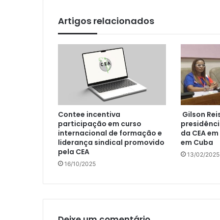
Artigos relacionados
Contee incentiva
Gilson Rei
participação em curso
presidênc
internacional de formação e
da CEA em 
liderança sindical promovido
em Cuba
pela CEA
13/02/2025
16/10/2025
Deixe um comentário