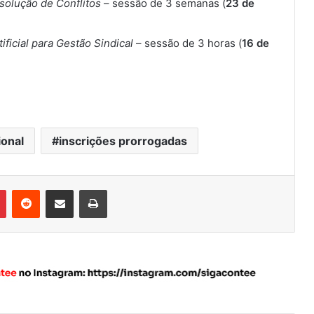
solução de Conflitos
– sessão de 3 semanas (
23 de
ificial para Gestão Sindical
– sessão de 3 horas (
16 de
ional
inscrições prorrogadas
Pinterest
Reddit
Compartilhar via e-mail
Imprimir