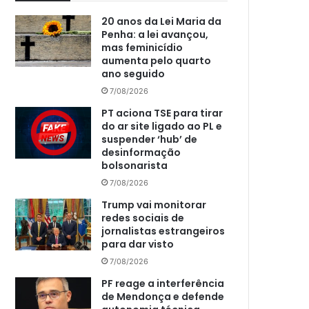
20 anos da Lei Maria da
Penha: a lei avançou,
mas feminicídio
aumenta pelo quarto
ano seguido
7/08/2026
PT aciona TSE para tirar
do ar site ligado ao PL e
suspender ‘hub’ de
desinformação
bolsonarista
7/08/2026
Trump vai monitorar
redes sociais de
jornalistas estrangeiros
para dar visto
7/08/2026
PF reage a interferência
de Mendonça e defende