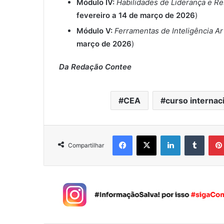
Módulo IV:
Habilidades de Liderança e Re
fevereiro a 14 de março de 2026
)
Módulo V:
Ferramentas de Inteligência Art
março de 2026
)
Da Redação Contee
CEA
curso internac
Facebook
X
Linkedin
Tumblr
Compartilhar