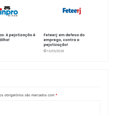
as: A pejotização é
Feteerj: em defesa do
ilha!
emprego, contra a
pejotização!
13/05/2026
s obrigatórios são marcados com
*