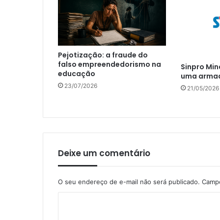
Pejotização: a fraude do
falso empreendedorismo na
Sinpro Min
educação
uma armad
23/07/2026
21/05/2026
Deixe um comentário
O seu endereço de e-mail não será publicado.
Campo
C
o