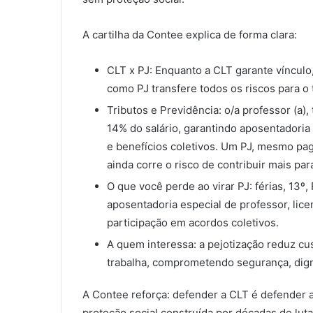
A cartilha da Contee explica de forma clara:
CLT x PJ: Enquanto a CLT garante vínculo,
como PJ transfere todos os riscos para o 
Tributos e Previdência: o/a professor (a), 
14% do salário, garantindo aposentadoria 
e benefícios coletivos. Um PJ, mesmo pag
ainda corre o risco de contribuir mais pa
O que você perde ao virar PJ: férias, 13
aposentadoria especial de professor, lice
participação em acordos coletivos.
A quem interessa: a pejotização reduz cu
trabalha, comprometendo segurança, dign
A Contee reforça: defender a CLT é defender a 
proteção social construída por décadas de luta 