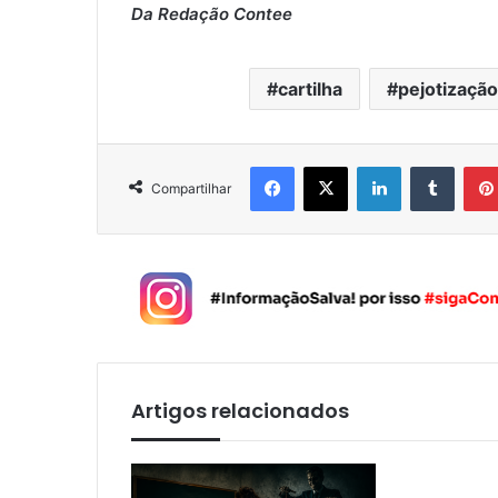
Da Redação Contee
cartilha
pejotização
Facebook
X
Linkedin
Tumblr
Compartilhar
Artigos relacionados