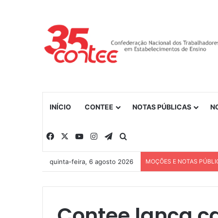
INÍCIO
CONTEE
NOTAS PÚBLICAS
N
Facebook
X
YouTube
Instagram
Telegram
Procurar por
quinta-feira, 6 agosto 2026
MOÇÕES E NOTAS PÚBLI
Contee lança ca