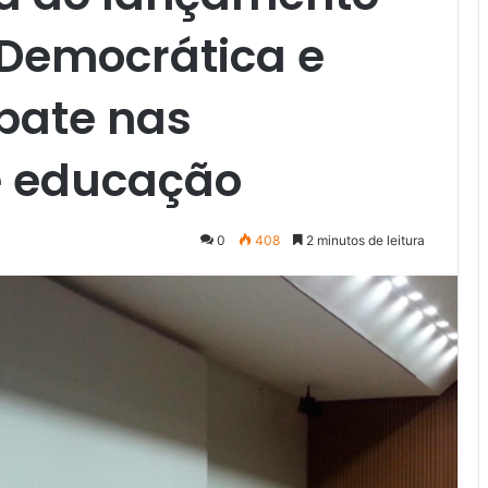
 Democrática e
bate nas
e educação
0
408
2 minutos de leitura