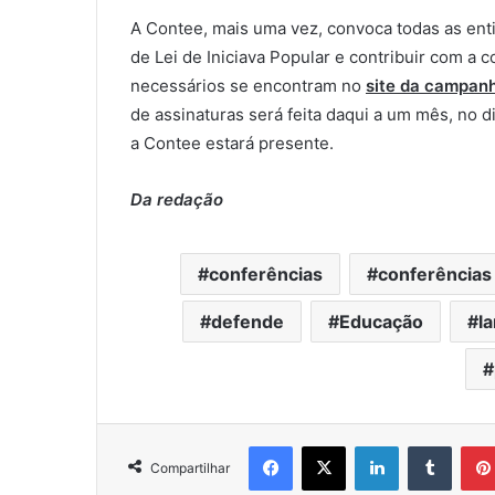
A Contee, mais uma vez, convoca todas as entid
de Lei de Iniciava Popular e contribuir com a 
necessários se encontram no
site da campanh
de assinaturas será feita daqui a um mês, no 
a Contee estará presente.
Da redação
conferências
conferências
defende
Educação
l
Facebook
X
Linkedin
Tumblr
Compartilhar