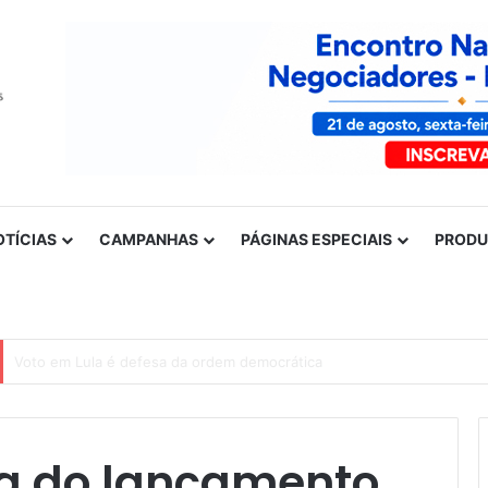
OTÍCIAS
CAMPANHAS
PÁGINAS ESPECIAIS
PROD
Nota de solidariedade ao povo venezuelano
pa do lançamento