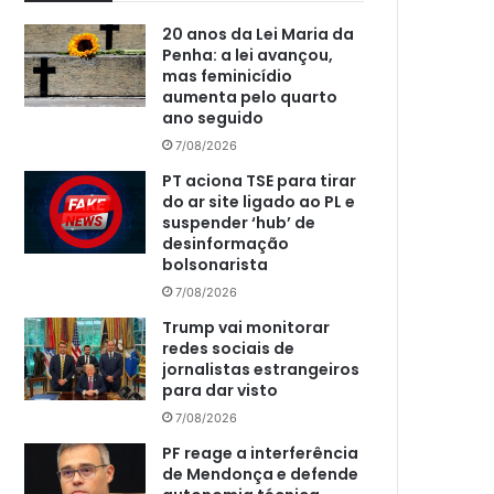
20 anos da Lei Maria da
Penha: a lei avançou,
mas feminicídio
aumenta pelo quarto
ano seguido
7/08/2026
PT aciona TSE para tirar
do ar site ligado ao PL e
suspender ‘hub’ de
desinformação
bolsonarista
7/08/2026
Trump vai monitorar
redes sociais de
jornalistas estrangeiros
para dar visto
7/08/2026
PF reage a interferência
de Mendonça e defende