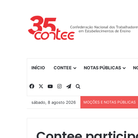
INÍCIO
CONTEE
NOTAS PÚBLICAS
N
Facebook
X
YouTube
Instagram
Telegram
Procurar por
sábado, 8 agosto 2026
MOÇÕES E NOTAS PÚBLICAS
Contee partici