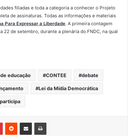
ades filiadas e toda a categoria a conhecer o Projeto
coleta de assinaturas. Todas as informações e materiais
a Para Expressar a Liberdade
. A primeira contagem
dia 22 de setembro, durante a plenária do FNDC, na qual
 de educação
CONTEE
debate
ançamento
Lei da Mídia Democrática
participa
Pinterest
Reddit
Compartilhar via e-mail
Imprimir