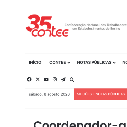
INÍCIO
CONTEE
NOTAS PÚBLICAS
N
Facebook
X
YouTube
Instagram
Telegram
Procurar por
sábado, 8 agosto 2026
MOÇÕES E NOTAS PÚBLICAS
Coordenador-ge