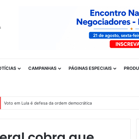
OTÍCIAS
CAMPANHAS
PÁGINAS ESPECIAIS
PROD
Nota de solidariedade ao povo venezuelano
ral cobra que