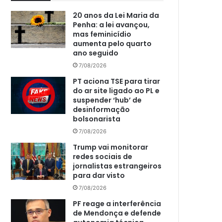
20 anos da Lei Maria da
Penha: a lei avançou,
mas feminicídio
aumenta pelo quarto
ano seguido
7/08/2026
PT aciona TSE para tirar
do ar site ligado ao PL e
suspender ‘hub’ de
desinformação
bolsonarista
7/08/2026
Trump vai monitorar
redes sociais de
jornalistas estrangeiros
para dar visto
7/08/2026
PF reage a interferência
de Mendonça e defende