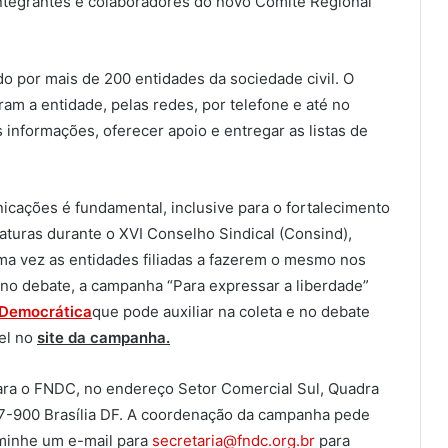
ntegrantes e colaboradores do novo Comitê Regional
do por mais de 200 entidades da sociedade civil. O
m a entidade, pelas redes, por telefone e até no
s informações, oferecer apoio e entregar as listas de
cações é fundamental, inclusive para o fortalecimento
aturas durante o XVI Conselho Sindical (Consind),
ma vez as entidades filiadas a fazerem o mesmo nos
e no debate, a campanha “Para expressar a liberdade”
a Democrática
que pode auxiliar na coleta e no debate
vel no
site da campanha
.
para o FNDC, no endereço Setor Comercial Sul, Quadra
327-900 Brasília DF. A coordenação da campanha pede
minhe um e-mail para
secretaria@fndc.org.br
para