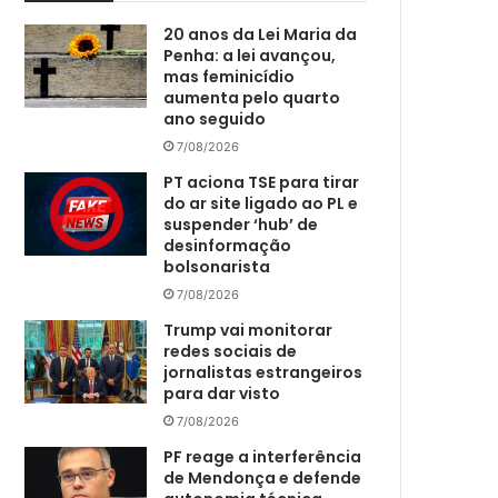
20 anos da Lei Maria da
Penha: a lei avançou,
mas feminicídio
aumenta pelo quarto
ano seguido
7/08/2026
PT aciona TSE para tirar
do ar site ligado ao PL e
suspender ‘hub’ de
desinformação
bolsonarista
7/08/2026
Trump vai monitorar
redes sociais de
jornalistas estrangeiros
para dar visto
7/08/2026
PF reage a interferência
de Mendonça e defende