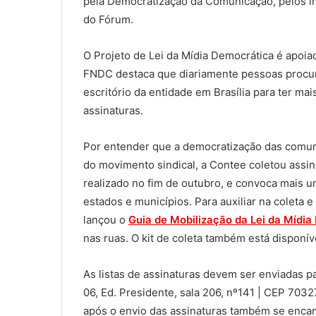
pela Democratização da Comunicação, pelos i
do Fórum.
O Projeto de Lei da Mídia Democrática é apoia
FNDC destaca que diariamente pessoas procura
escritório da entidade em Brasília para ter mai
assinaturas.
Por entender que a democratização das comuni
do movimento sindical, a Contee coletou assin
realizado no fim de outubro, e convoca mais u
estados e municípios. Para auxiliar na coleta 
lançou o
Guia de Mobilização da Lei da Mídi
nas ruas. O kit de coleta também está disponí
As listas de assinaturas devem ser enviadas 
06, Ed. Presidente, sala 206, nº141 | CEP 70
após o envio das assinaturas também se enca