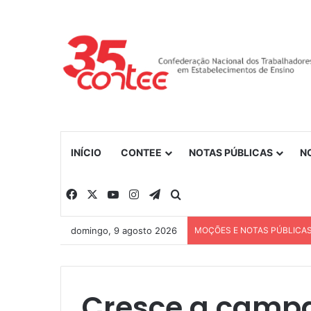
INÍCIO
CONTEE
NOTAS PÚBLICAS
N
Facebook
X
YouTube
Instagram
Telegram
Procurar por
domingo, 9 agosto 2026
MOÇÕES E NOTAS PÚBLICA
Cresce a campa