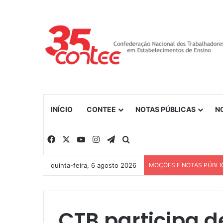
INÍCIO
CONTEE
NOTAS PÚBLICAS
N
Facebook
X
YouTube
Instagram
Telegram
Procurar por
quinta-feira, 6 agosto 2026
MOÇÕES E NOTAS PÚBLI
CTB participa d