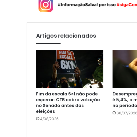
Artigos relacionados
Fim da escala 6×1 não pode
Desempreg
esperar: CTB cobra votação
é 5,4%, o 
no Senado antes das
no períod
eleições
30/07/202
4/08/2026