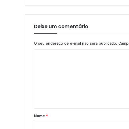
Deixe um comentário
O seu endereço de e-mail não será publicado.
Campo
C
o
m
e
n
t
á
r
Nome
*
i