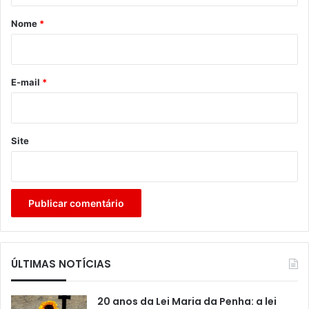
r
Nome
*
i
o
*
E-mail
*
Site
ÚLTIMAS NOTÍCIAS
20 anos da Lei Maria da Penha: a lei