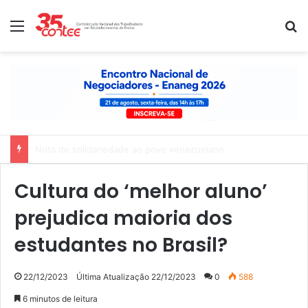
Menu
P
Nota de solidariedade ao povo venezuelano
Cultura do ‘melhor aluno’
prejudica maioria dos
estudantes no Brasil?
22/12/2023
Última Atualização 22/12/2023
0
588
6 minutos de leitura