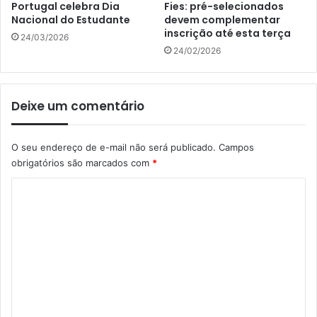
Portugal celebra Dia
Fies: pré-selecionados
Nacional do Estudante
devem complementar
inscrição até esta terça
24/03/2026
24/02/2026
Deixe um comentário
O seu endereço de e-mail não será publicado.
Campos
obrigatórios são marcados com
*
C
o
m
e
n
t
á