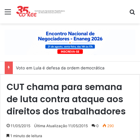
Menu
P
Voto em Lula é defesa da ordem democrática
CUT chama para semana
de luta contra ataque aos
direitos dos trabalhadores
11/05/2015
Última Atualização 11/05/2015
0
290
1 minuto de leitura