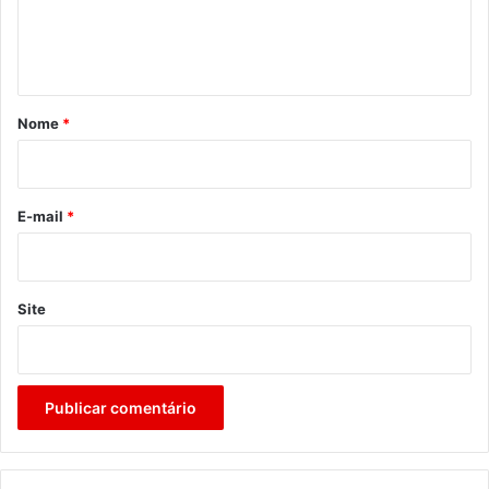
n
t
á
r
Nome
*
i
o
*
E-mail
*
Site