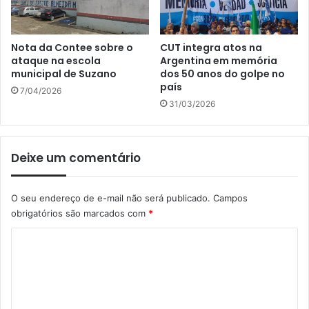
Nota da Contee sobre o
CUT integra atos na
ataque na escola
Argentina em memória
municipal de Suzano
dos 50 anos do golpe no
país
7/04/2026
31/03/2026
Deixe um comentário
O seu endereço de e-mail não será publicado.
Campos
obrigatórios são marcados com
*
C
o
m
e