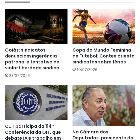
Goiás: sindicatos
Copa do Mundo Feminina
denunciam ingerência
de Futebol: Contee orienta
patronal e tentativa de
sindicatos sobre férias
violar liberdade sindical
10/07/2026
28/07/2026
CUT participa da 114ª
Na Câmara dos
Conferência da OIT, que
Deputados, presidente da
debate IA e trabalho em