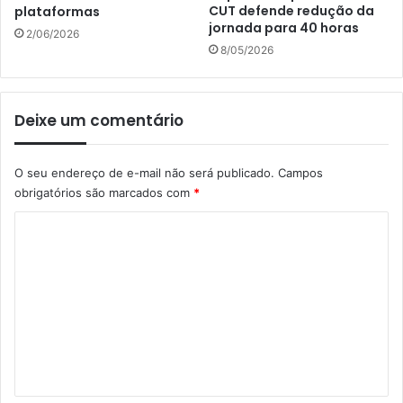
CUT defende redução da
plataformas
jornada para 40 horas
2/06/2026
8/05/2026
Deixe um comentário
O seu endereço de e-mail não será publicado.
Campos
obrigatórios são marcados com
*
C
o
m
e
n
t
á