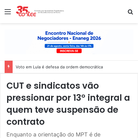
Menu
P
Nota de solidariedade ao povo venezuelano
CUT e sindicatos vão
pressionar por 13° integral a
quem teve suspensão de
contrato
Enquanto a orientação do MPT é de