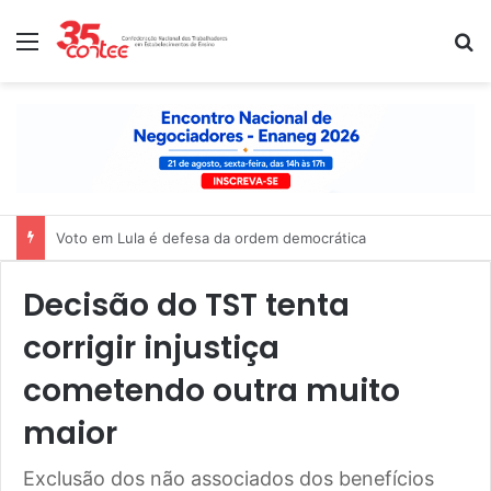
Menu
P
Nota de solidariedade ao povo venezuelano
Decisão do TST tenta
corrigir injustiça
cometendo outra muito
maior
Exclusão dos não associados dos benefícios