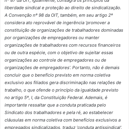
nº
87 da OIT, igualmente, consagra os princ
í
pios da
liberdade sindical e proteção ao direito de sindicalização.
A Convençã
o nº
98 da OIT, tamb
é
m, em seu artigo 2
º
considera ato reprov
ável de ingerê
ncia
‘
promover a
constituição de organizações de trabalhadores dominadas
por organizações de empregadores ou manter
organizações de trabalhadores com recursos financeiros
ou de outra esp
é
cie, com o objetivo de sujeitar essas
organizações ao controle de empregadores ou de
organizações de empregadores
’
. Portanto, nã
o é
demais
concluir que o benef
í
cio previsto em norma coletiva
exclusivo aos filiados gera discriminação nas relações de
trabalho, o que ofende o princ
í
pio da igualdade previsto
no artigo 5
º
, I, da Constituição Federal. Ademais,
é
importante ressaltar que a conduta praticada pelo
Sindicato dos trabalhadores e pela r
é
, ao estabelecer
cl
á
usulas em norma coletiva com benef
í
cios exclusivos a
empregados sindicalizados, traduz
‘
conduta antissindical
’
,