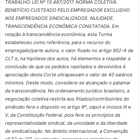
TRABALHO. LEI N
º
13.467/2017. NORMA COLETIVA.
BENEF
Í
CIO CUSTEADO PELO EMPREGADOR EXCLUSIVO
AOS EMPREGADOS SINDICALIZADOS. NULIDADE.
TRANSCEND
Ê
NCIA ECON
Ô
MICA CONSTATADA. Em
relaçã
o à
transcend
ê
ncia econ
ô
mica, esta Turma
estabeleceu como refer
ê
ncia, para o recurso do
empregado/parte autora, o valor fixado no artigo 852-A da
CLT e, na hip
ó
tese dos autos, h
á
elementos a respaldar a
conclus
ão de que os pedidos rejeitados e devolvidos
à
apreciação desta Corte ultrapassam o valor de 40 sal
á
rios
m
í
nimos. Deste modo, considera-se alcan
ç
ado o patamar
da transcend
ê
ncia. No ordenamento jur
í
dico brasileiro, a
negociação coletiva restrita aos filiados/contribuintes do
sindicato fere o disposto no artigo 8
º
, caput e incisos III e
V, da Constituição Federal, pois fere os princ
í
pios da
representatividade sindical, da unicidade e da liberdade
de sindicalização. No
â
mbito internacional, a Convençã
o