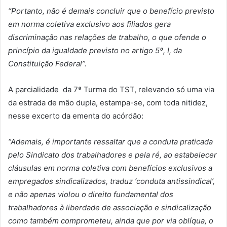
“
Portanto, nã
o é
demais concluir que o benef
í
cio previsto
em norma coletiva exclusivo aos filiados gera
discriminação nas relações de trabalho, o que ofende o
princ
í
pio da igualdade previsto no artigo 5
º
, I, da
Constituiçã
o Federal
”.
A parcialidade da 7ª Turma do TST, relevando só uma via
da estrada de mão dupla, estampa-se, com toda nitidez,
nesse excerto da ementa do acórdão:
“
Ademais,
é
importante ressaltar que a conduta praticada
pelo Sindicato dos trabalhadores e pela r
é
, ao estabelecer
cl
á
usulas em norma coletiva com benef
í
cios exclusivos a
empregados sindicalizados, traduz
‘
conduta antissindical
’
,
e não apenas violou o direito fundamental dos
trabalhadores
à
liberdade de associação e sindicalização
como tamb
é
m comprometeu, ainda que por via obl
í
qua, o