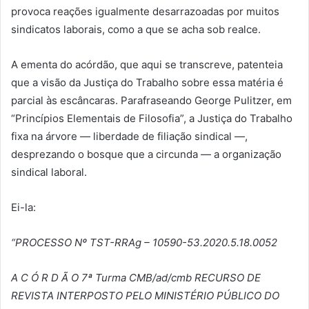
provoca reações igualmente desarrazoadas por muitos
sindicatos laborais, como a que se acha sob realce.
A ementa do acórdão, que aqui se transcreve, patenteia
que a visão da Justiça do Trabalho sobre essa matéria é
parcial às escâncaras. Parafraseando George Pulitzer, em
“Princípios Elementais de Filosofia”, a Justiça do Trabalho
fixa na árvore — liberdade de filiação sindical —,
desprezando o bosque que a circunda — a organização
sindical laboral.
Ei-la:
“
PROCESSO N
º
TST-RRAg – 10590-53.2020.5.18.0052
A C
Ó
R D
Ã
O 7
ª Turma CMB/ad/cmb RECURSO DE
REVISTA INTERPOSTO PELO MINISTÉ
RIO P
Ú
BLICO DO