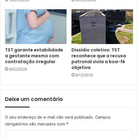
TST garante estabilidade
Dissídio coletivo: TST
a gestante mesmo com
reconhece que a recusa
contratação irregular
patronal viola a boa-fé
objetiva
9/02/2026
8/12/2025
Deixe um comentário
O seu endereço de e-mail não será publicado.
Campos
obrigatórios são marcados com
*
C