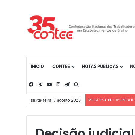
INÍCIO
CONTEE
NOTAS PÚBLICAS
N
Facebook
X
YouTube
Instagram
Telegram
Procurar por
sexta-feira, 7 agosto 2026
MOÇÕES E NOTAS PÚBLI
Decisão judicia