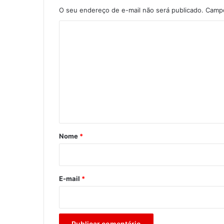
O seu endereço de e-mail não será publicado.
Campo
C
o
m
e
n
t
á
r
Nome
*
i
o
*
E-mail
*