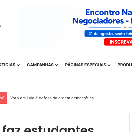
OTÍCIAS
CAMPANHAS
PÁGINAS ESPECIAIS
PROD
CAS
Voto em Lula é defesa da ordem democrática
l faz estudantes