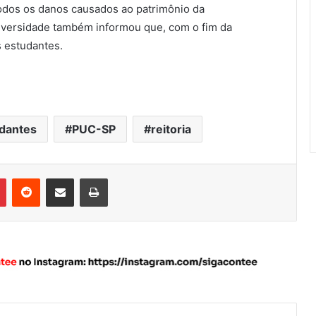
odos os danos causados ao patrimônio da
universidade também informou que, com o fim da
s estudantes.
dantes
PUC-SP
reitoria
Pinterest
Reddit
Compartilhar via e-mail
Imprimir