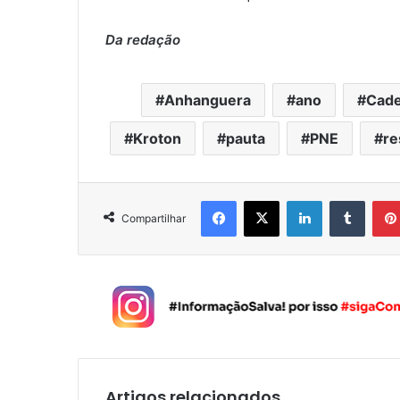
Da redação
Anhanguera
ano
Cad
Kroton
pauta
PNE
re
Facebook
X
Linkedin
Tumblr
Compartilhar
Artigos relacionados