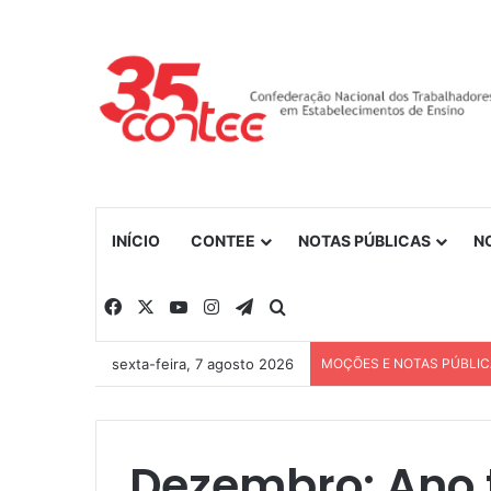
INÍCIO
CONTEE
NOTAS PÚBLICAS
N
Facebook
X
YouTube
Instagram
Telegram
Procurar por
sexta-feira, 7 agosto 2026
MOÇÕES E NOTAS PÚBLI
Dezembro: Ano