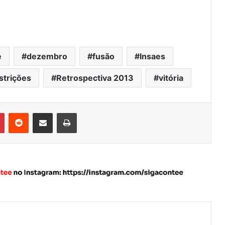
e
dezembro
fusão
Insaes
strições
Retrospectiva 2013
vitória
Pinterest
Reddit
Compartilhar via e-mail
Imprimir