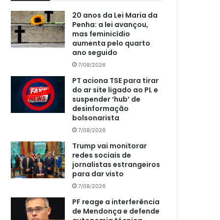
20 anos da Lei Maria da
Penha: a lei avançou,
mas feminicídio
aumenta pelo quarto
ano seguido
7/08/2026
PT aciona TSE para tirar
do ar site ligado ao PL e
suspender ‘hub’ de
desinformação
bolsonarista
7/08/2026
Trump vai monitorar
redes sociais de
jornalistas estrangeiros
para dar visto
7/08/2026
PF reage a interferência
de Mendonça e defende