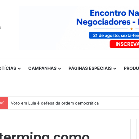
OTÍCIAS
CAMPANHAS
PÁGINAS ESPECIAIS
PROD
CAS
Nota de solidariedade ao povo venezuelano
 termina como