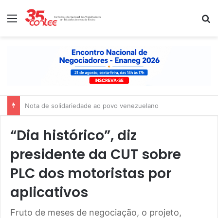
Menu
P
Nota de solidariedade ao povo venezuelano
“Dia histórico”, diz
presidente da CUT sobre
PLC dos motoristas por
aplicativos
Fruto de meses de negociação, o projeto,