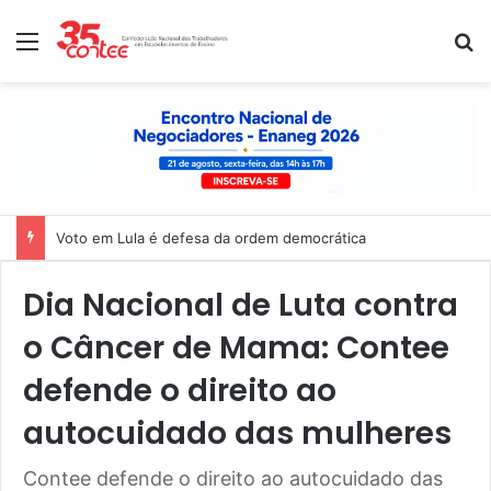
Menu
P
Voto em Lula é defesa da ordem democrática
Dia Nacional de Luta contra
o Câncer de Mama: Contee
defende o direito ao
autocuidado das mulheres
Contee defende o direito ao autocuidado das