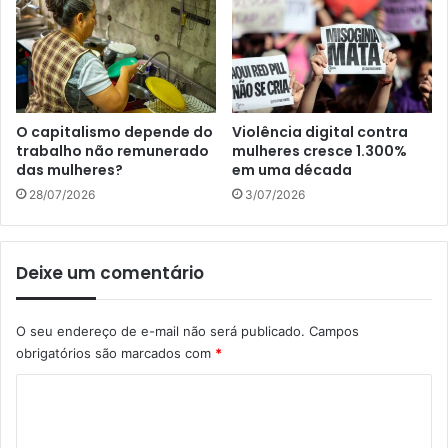
O capitalismo depende do
Violência digital contra
trabalho não remunerado
mulheres cresce 1.300%
das mulheres?
em uma década
28/07/2026
3/07/2026
Deixe um comentário
O seu endereço de e-mail não será publicado.
Campos
obrigatórios são marcados com
*
C
o