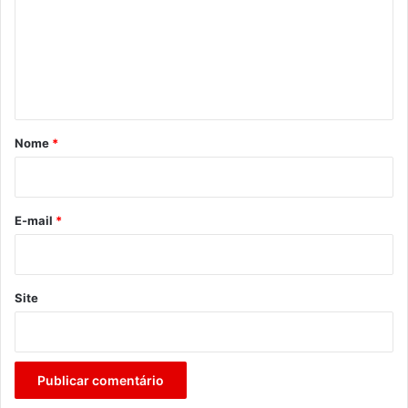
m
e
n
t
á
r
Nome
*
i
o
*
E-mail
*
Site