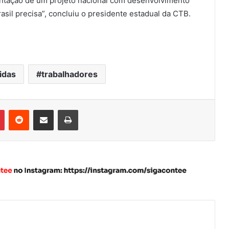
antação de um projeto nacional com desenvolvimento
asil precisa”, concluiu o presidente estadual da CTB.
idas
trabalhadores
Pinterest
Reddit
Compartilhar via e-mail
Imprimir