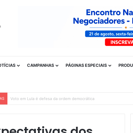
OTÍCIAS
CAMPANHAS
PÁGINAS ESPECIAIS
PROD
CAS
Nota de solidariedade ao povo venezuelano
xpectativas dos