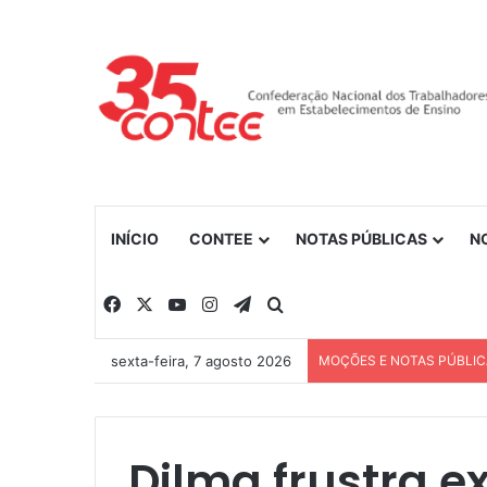
INÍCIO
CONTEE
NOTAS PÚBLICAS
N
Facebook
X
YouTube
Instagram
Telegram
Procurar por
sexta-feira, 7 agosto 2026
MOÇÕES E NOTAS PÚBLI
Dilma frustra e