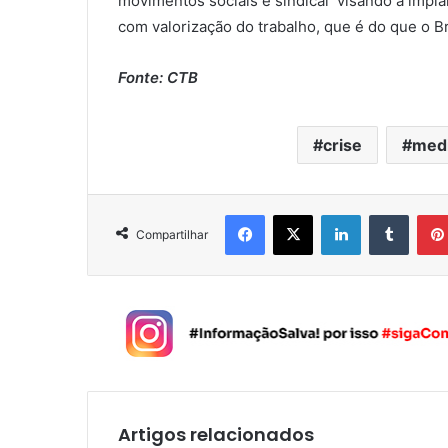
movimentos sociais e sindical visando a impl
com valorização do trabalho, que é do que o Br
Fonte: CTB
crise
med
Facebook
X
Linkedin
Tumblr
Compartilhar
Artigos relacionados