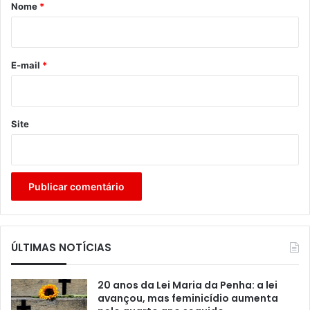
r
Nome
*
i
o
*
E-mail
*
Site
ÚLTIMAS NOTÍCIAS
20 anos da Lei Maria da Penha: a lei
avançou, mas feminicídio aumenta