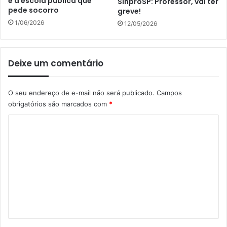
é a escola pública que
SinproSP: Professor, vai ter
pede socorro
greve!
1/06/2026
12/05/2026
Deixe um comentário
O seu endereço de e-mail não será publicado.
Campos
obrigatórios são marcados com
*
C
o
m
e
n
t
á