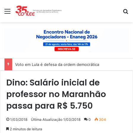
Menu
P
Voto em Lula é defesa da ordem democrática
Dino: Salário inicial de
professor no Maranhão
passa para R$ 5.750
1/03/2018
Última Atualização 1/03/2018
0
304
2 minutos de leitura