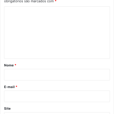
obrigatórios são marcados com
*
C
o
m
e
n
t
á
r
Nome
*
i
o
*
E-mail
*
Site