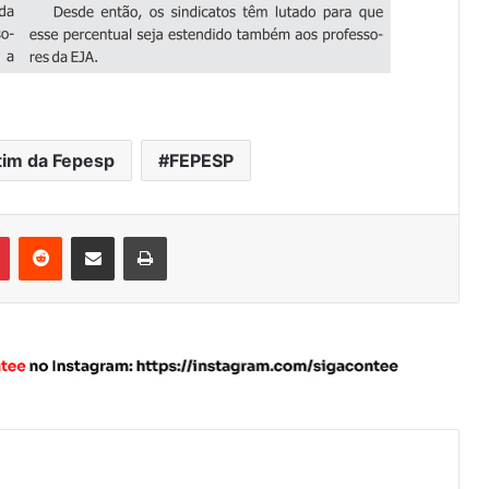
tim da Fepesp
FEPESP
Pinterest
Reddit
Compartilhar via e-mail
Imprimir