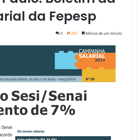
rial da Fepesp
0
357
Menos de um minuto