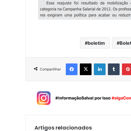
boletim
Bole
Facebook
X
Linkedin
Tumblr
Compartilhar
Artigos relacionados