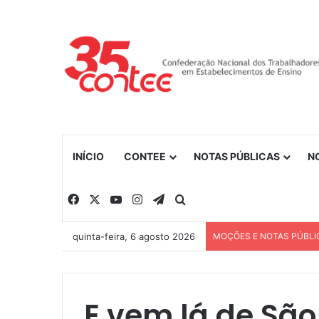
INÍCIO
CONTEE
NOTAS PÚBLICAS
N
Facebook
X
YouTube
Instagram
Telegram
Procurar por
quinta-feira, 6 agosto 2026
MOÇÕES E NOTAS PÚBLI
E vem lá de São