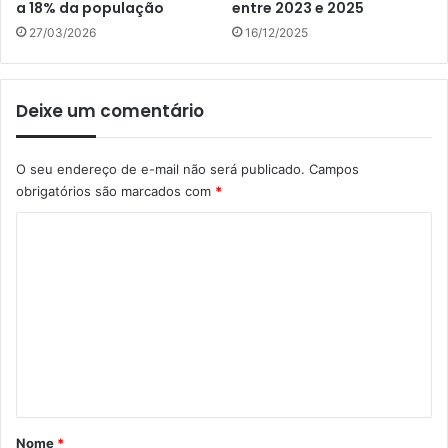
a 18% da população
entre 2023 e 2025
27/03/2026
16/12/2025
Deixe um comentário
O seu endereço de e-mail não será publicado.
Campos
obrigatórios são marcados com
*
C
o
m
e
n
t
á
r
Nome
*