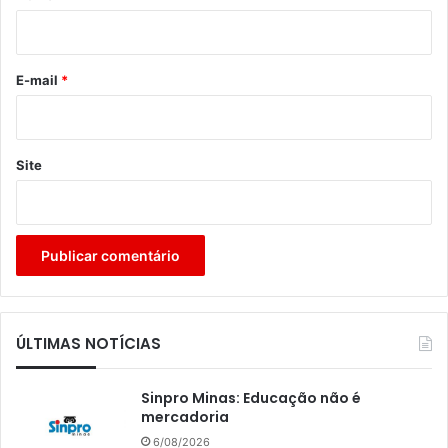
i
o
*
E-mail
*
Site
ÚLTIMAS NOTÍCIAS
Sinpro Minas: Educação não é
mercadoria
6/08/2026