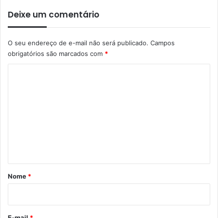
Deixe um comentário
O seu endereço de e-mail não será publicado.
Campos
obrigatórios são marcados com
*
C
o
m
e
n
t
á
r
Nome
*
i
o
*
E-mail
*