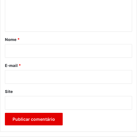
e
n
t
á
r
Nome
*
i
o
*
E-mail
*
Site