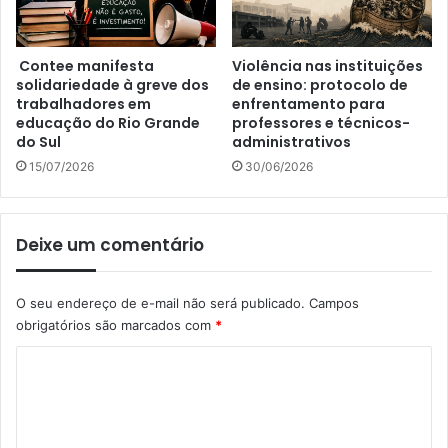
Contee manifesta
Violência nas instituições
solidariedade à greve dos
de ensino: protocolo de
trabalhadores em
enfrentamento para
educação do Rio Grande
professores e técnicos-
do Sul
administrativos
15/07/2026
30/06/2026
Deixe um comentário
O seu endereço de e-mail não será publicado.
Campos
obrigatórios são marcados com
*
C
o
m