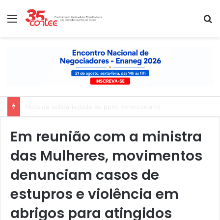
Menu
P
Nota de solidariedade ao povo venezuelano
Em reunião com a ministra
das Mulheres, movimentos
denunciam casos de
estupros e violência em
abrigos para atingidos