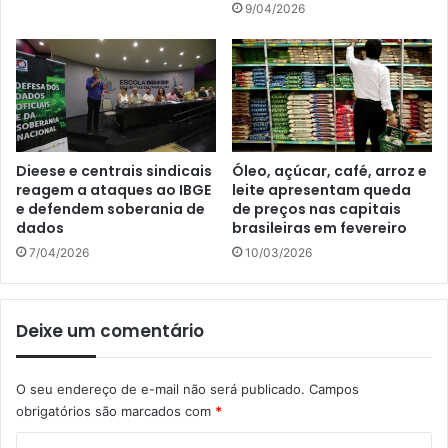
9/04/2026
Dieese e centrais sindicais
Óleo, açúcar, café, arroz e
reagem a ataques ao IBGE
leite apresentam queda
e defendem soberania de
de preços nas capitais
dados
brasileiras em fevereiro
7/04/2026
10/03/2026
Deixe um comentário
O seu endereço de e-mail não será publicado.
Campos
obrigatórios são marcados com
*
C