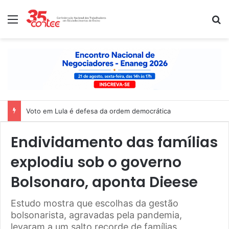
Menu
P
Nota de solidariedade ao povo venezuelano
Endividamento das famílias
explodiu sob o governo
Bolsonaro, aponta Dieese
Estudo mostra que escolhas da gestão
bolsonarista, agravadas pela pandemia,
levaram a um salto recorde de famílias