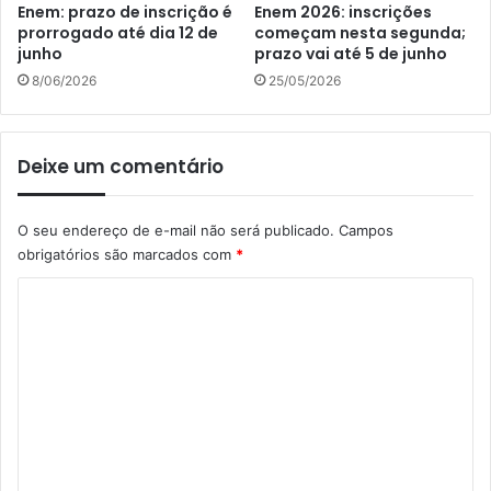
Enem: prazo de inscrição é
Enem 2026: inscrições
prorrogado até dia 12 de
começam nesta segunda;
junho
prazo vai até 5 de junho
8/06/2026
25/05/2026
Deixe um comentário
O seu endereço de e-mail não será publicado.
Campos
obrigatórios são marcados com
*
C
o
m
e
n
t