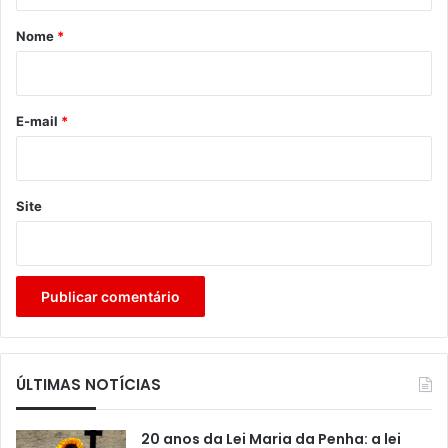
á
r
Nome
*
i
o
*
E-mail
*
Site
ÚLTIMAS NOTÍCIAS
20 anos da Lei Maria da Penha: a lei