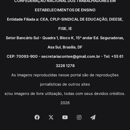
CONFEDERAÇÃO NACIONAL DOS TRABALHADORES EM
ESTABELECIMENTOS DE ENSINO
Entidade Filiada a: CEA, CPLP-SINDICAL DE EDUCAÇÃO, DIEESE,
FISE, IE
Setor Bancário Sul - Quadra 1, Bloco K, 15º andar Ed. Seguradoras,
Asa Sul, Brasília, DF
CEP: 70093-900 - secretariacontee@gmail.com.br - Tel: +55 61
3226 1278
As imagens reproduzidas nesse portal são de reproduções
jornalísticas de outros sites
e/ou imagens de livre utilização, todas com seus devidos créditos.
2026
Facebook
X
YouTube
Instagram
Telegram