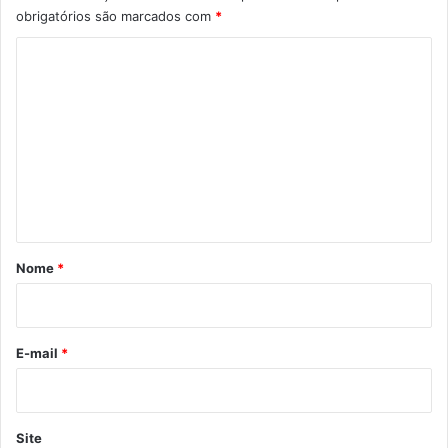
obrigatórios são marcados com
*
C
o
m
e
n
t
á
r
Nome
*
i
o
*
E-mail
*
Site