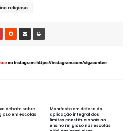
ino religioso
Pinterest
Reddit
Compartilhar via e-mail
Imprimir
ve debate sobre
Manifesto em defesa da
igioso em escolas
aplicação integral dos
limites constitucionais ao
ensino religioso nas escolas
públicas brasileiras