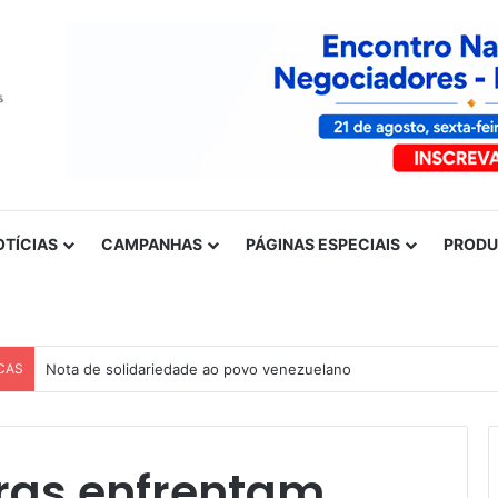
OTÍCIAS
CAMPANHAS
PÁGINAS ESPECIAIS
PROD
CAS
Nota de apoio à paralisação das trabalhadoras e dos trabalhador
iras enfrentam