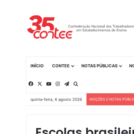
INÍCIO
CONTEE
NOTAS PÚBLICAS
N
Facebook
X
YouTube
Instagram
Telegram
Procurar por
quinta-feira, 6 agosto 2026
MOÇÕES E NOTAS PÚBLI
Escolas brasile