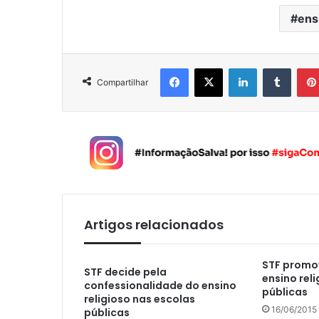
ens
Facebook
X
Linkedin
Tumblr
Compartilhar
Artigos relacionados
STF promo
STF decide pela
ensino rel
confessionalidade do ensino
públicas
religioso nas escolas
16/06/2015
públicas