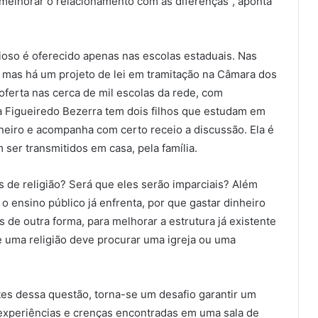
 melhorar o relacionamento com as diferenças”, aponta
gioso é oferecido apenas nas escolas estaduais. Nas
, mas há um projeto de lei em tramitação na Câmara dos
oferta nas cerca de mil escolas da rede, com
ra Figueiredo Bezerra tem dois filhos que estudam em
neiro e acompanha com certo receio a discussão. Ela é
ser transmitidos em casa, pela família.
 de religião? Será que eles serão imparciais? Além
 o ensino público já enfrenta, por que gastar dinheiro
de outra forma, para melhorar a estrutura já existente
 uma religião deve procurar uma igreja ou uma
tes dessa questão, torna-se um desafio garantir um
 experiências e crenças encontradas em uma sala de