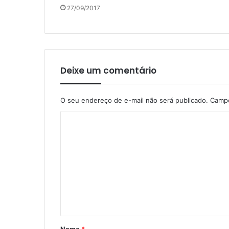
27/09/2017
Deixe um comentário
O seu endereço de e-mail não será publicado.
Campo
C
o
m
e
n
t
á
r
Nome
*