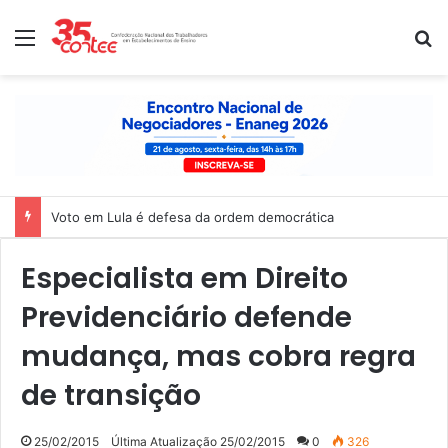
Menu
P
Voto em Lula é defesa da ordem democrática
Especialista em Direito
Previdenciário defende
mudança, mas cobra regra
de transição
25/02/2015
Última Atualização 25/02/2015
0
326