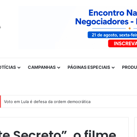
OTÍCIAS
CAMPANHAS
PÁGINAS ESPECIAIS
PROD
Nota de solidariedade ao povo venezuelano
e Secreto”, o filme