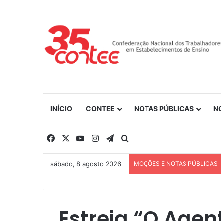
INÍCIO
CONTEE
NOTAS PÚBLICAS
N
Facebook
X
YouTube
Instagram
Telegram
Procurar por
sábado, 8 agosto 2026
MOÇÕES E NOTAS PÚBLICAS
Estreia “O Agent