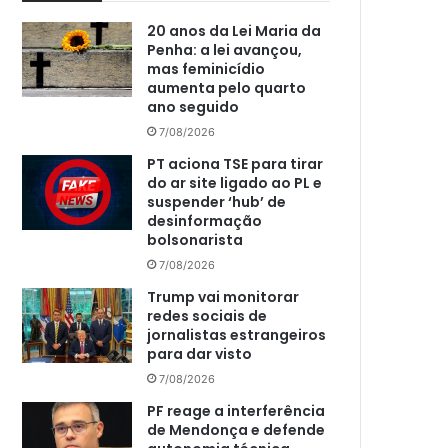
20 anos da Lei Maria da
Penha: a lei avançou,
mas feminicídio
aumenta pelo quarto
ano seguido
7/08/2026
PT aciona TSE para tirar
do ar site ligado ao PL e
suspender ‘hub’ de
desinformação
bolsonarista
7/08/2026
Trump vai monitorar
redes sociais de
jornalistas estrangeiros
para dar visto
7/08/2026
PF reage a interferência
de Mendonça e defende