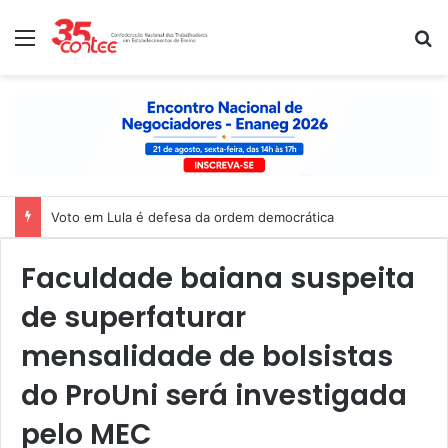
Menu
P
Voto em Lula é defesa da ordem democrática
Faculdade baiana suspeita
de superfaturar
mensalidade de bolsistas
do ProUni será investigada
pelo MEC