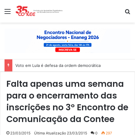
Menu
P
Voto em Lula é defesa da ordem democrática
Falta apenas uma semana
para o encerramento das
inscrições no 3º Encontro de
Comunicação da Contee
23/03/2015
Última Atualização 23/03/2015
0
297