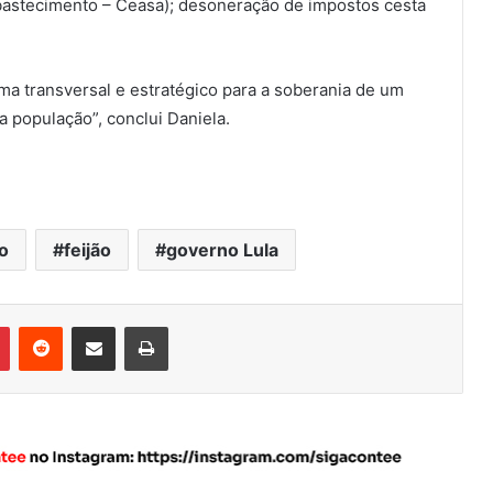
Abastecimento – Ceasa); desoneração de impostos cesta
ma transversal e estratégico para a soberania de um
a população”, conclui Daniela.
ão
feijão
governo Lula
Pinterest
Reddit
Compartilhar via e-mail
Imprimir