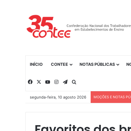
INÍCIO
CONTEE
NOTAS PÚBLICAS
N
Facebook
X
YouTube
Instagram
Telegram
Procurar por
segunda-feira, 10 agosto 2026
MOÇÕES E NOTAS PÚ
Favoritos dos br