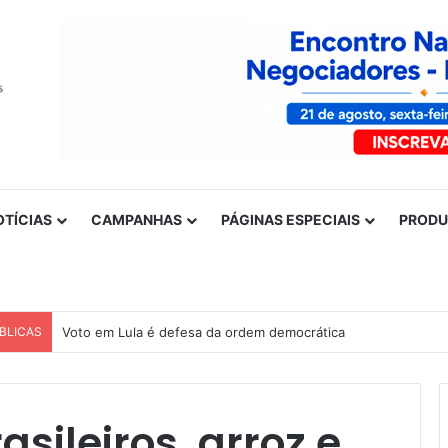
OTÍCIAS
CAMPANHAS
PÁGINAS ESPECIAIS
PROD
BLICAS
Nota de solidariedade ao povo venezuelano
asileiros, arroz e