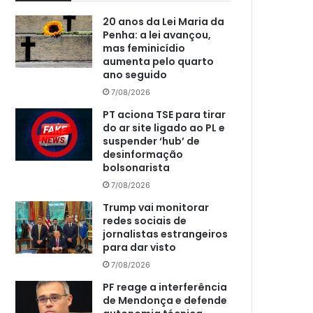
20 anos da Lei Maria da
Penha: a lei avançou,
mas feminicídio
aumenta pelo quarto
ano seguido
7/08/2026
PT aciona TSE para tirar
do ar site ligado ao PL e
suspender ‘hub’ de
desinformação
bolsonarista
7/08/2026
Trump vai monitorar
redes sociais de
jornalistas estrangeiros
para dar visto
7/08/2026
PF reage a interferência
de Mendonça e defende