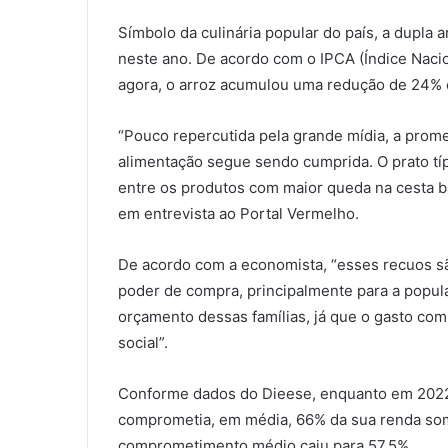
Símbolo da culinária popular do país, a dupla a
neste ano. De acordo com o IPCA (Índice Naci
agora, o arroz acumulou uma redução de 24% e
“Pouco repercutida pela grande mídia, a prome
alimentação segue sendo cumprida. O prato típi
entre os produtos com maior queda na cesta bá
em entrevista ao Portal Vermelho.
De acordo com a economista, “esses recuos sã
poder de compra, principalmente para a popul
orçamento dessas famílias, já que o gasto co
social”.
Conforme dados do Dieese, enquanto em 2022
comprometia, em média, 66% da sua renda som
comprometimento médio caiu para 57,5%.