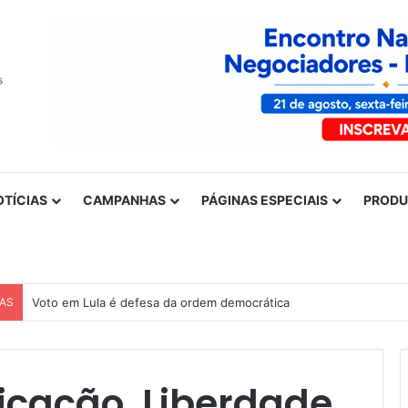
OTÍCIAS
CAMPANHAS
PÁGINAS ESPECIAIS
PROD
CAS
Voto em Lula é defesa da ordem democrática
cação, Liberdade