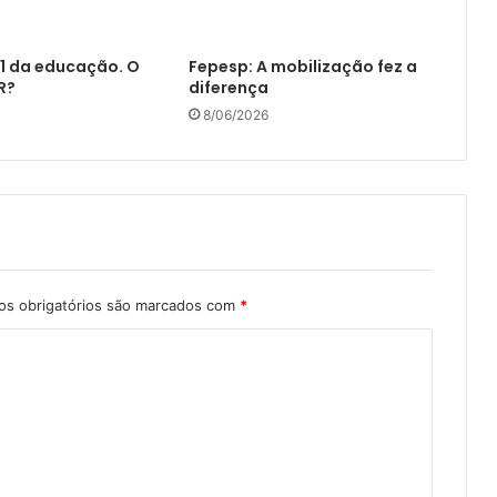
1 da educação. O
Fepesp: A mobilização fez a
R?
diferença
8/06/2026
s obrigatórios são marcados com
*