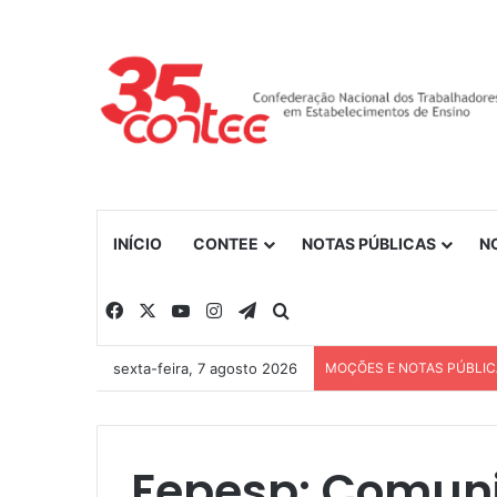
INÍCIO
CONTEE
NOTAS PÚBLICAS
N
Facebook
X
YouTube
Instagram
Telegram
Procurar por
sexta-feira, 7 agosto 2026
MOÇÕES E NOTAS PÚBLI
Fepesp: Comuni