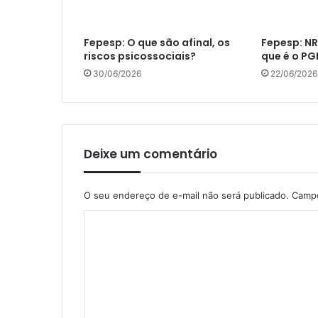
Fepesp: O que são afinal, os
Fepesp: NR
riscos psicossociais?
que é o PG
30/06/2026
22/06/2026
Deixe um comentário
O seu endereço de e-mail não será publicado.
Campo
C
o
m
e
n