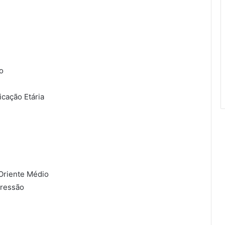
o
icação Etária
 Oriente Médio
pressão