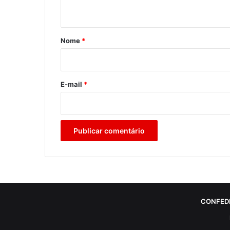
t
á
r
Nome
*
i
o
*
E-mail
*
CONFED