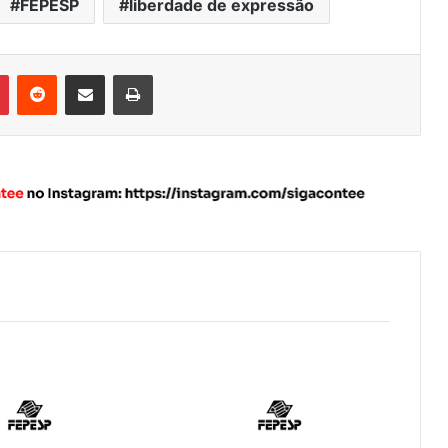
FEPESP
liberdade de expressão
Pinterest
Reddit
Compartilhar via e-mail
Imprimir