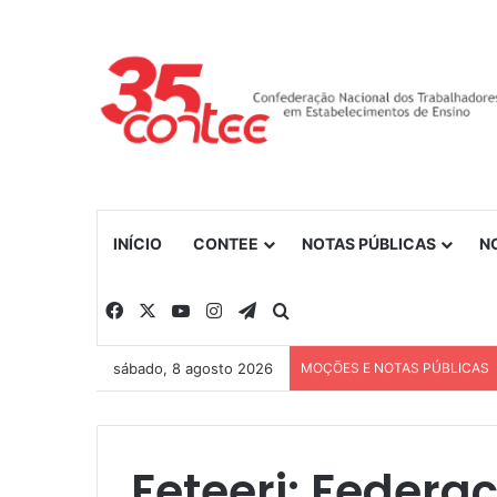
INÍCIO
CONTEE
NOTAS PÚBLICAS
N
Facebook
X
YouTube
Instagram
Telegram
Procurar por
sábado, 8 agosto 2026
MOÇÕES E NOTAS PÚBLICAS
Feteerj: Federa