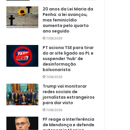
20 anos da Lei Maria da
Penha: a lei avançou,
mas feminicídio
aumenta pelo quarto
ano seguido
7/08/2026
PT aciona TSE para tirar
do ar site ligado ao PL e
suspender ‘hub’ de
desinformação
bolsonarista
7/08/2026
Trump vai monitorar
redes sociais de
jornalistas estrangeiros
para dar visto
7/08/2026
PF reage a interferência
de Mendonça e defende