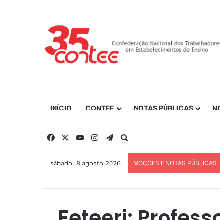
INÍCIO
CONTEE
NOTAS PÚBLICAS
N
Facebook
X
YouTube
Instagram
Telegram
Procurar por
sábado, 8 agosto 2026
MOÇÕES E NOTAS PÚBLICAS
Feteerj: Profess