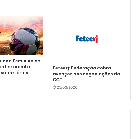
undo Feminina de
ontee orienta
Feteerj: Federação cobra
 sobre férias
avanços nas negociações da
CCT
25/06/2026