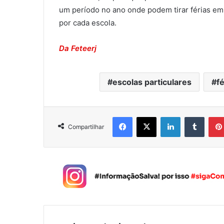
um período no ano onde podem tirar férias em
por cada escola.
Da Feteerj
escolas particulares
fé
Facebook
X
Linkedin
Tumblr
Compartilhar