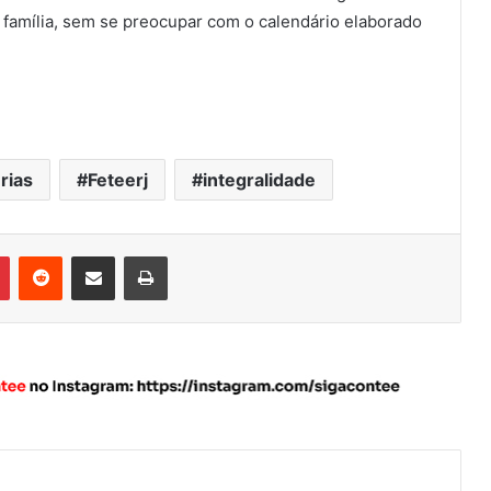
 família, sem se preocupar com o calendário elaborado
rias
Feteerj
integralidade
Pinterest
Reddit
Compartilhar via e-mail
Imprimir