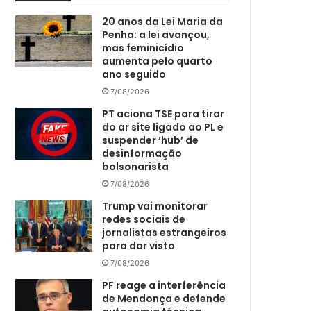
20 anos da Lei Maria da
Penha: a lei avançou,
mas feminicídio
aumenta pelo quarto
ano seguido
7/08/2026
PT aciona TSE para tirar
do ar site ligado ao PL e
suspender ‘hub’ de
desinformação
bolsonarista
7/08/2026
Trump vai monitorar
redes sociais de
jornalistas estrangeiros
para dar visto
7/08/2026
PF reage a interferência
de Mendonça e defende