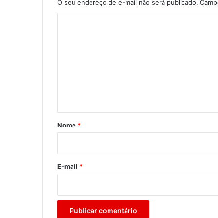
O seu endereço de e-mail não será publicado.
Campo
C
o
m
e
n
t
á
r
Nome
*
i
o
*
E-mail
*