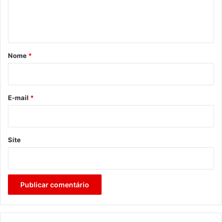
n
t
á
r
Nome
*
i
o
*
E-mail
*
Site