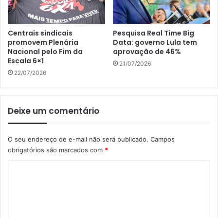
Centrais sindicais
Pesquisa Real Time Big
promovem Plenária
Data: governo Lula tem
Nacional pelo Fim da
aprovação de 46%
Escala 6×1
21/07/2026
22/07/2026
Deixe um comentário
O seu endereço de e-mail não será publicado.
Campos
obrigatórios são marcados com
*
C
o
m
e