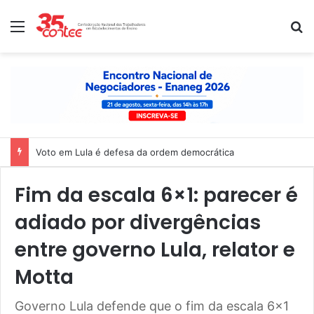
Menu
P
Voto em Lula é defesa da ordem democrática
Fim da escala 6×1: parecer é
adiado por divergências
entre governo Lula, relator e
Motta
Governo Lula defende que o fim da escala 6x1