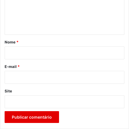
e
n
t
á
r
Nome
*
i
o
*
E-mail
*
Site