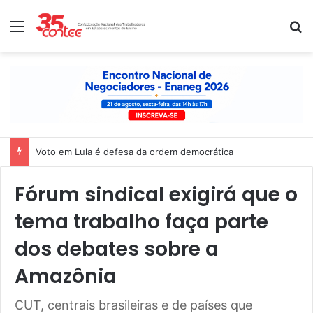
Menu
P
Nota de solidariedade ao povo venezuelano
Fórum sindical exigirá que o
tema trabalho faça parte
dos debates sobre a
Amazônia
CUT, centrais brasileiras e de países que