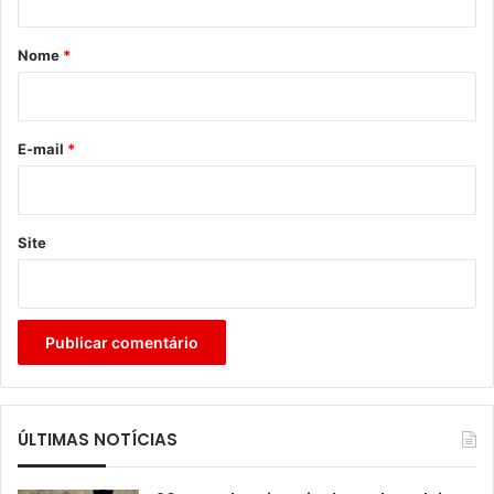
á
r
Nome
*
i
o
*
E-mail
*
Site
ÚLTIMAS NOTÍCIAS