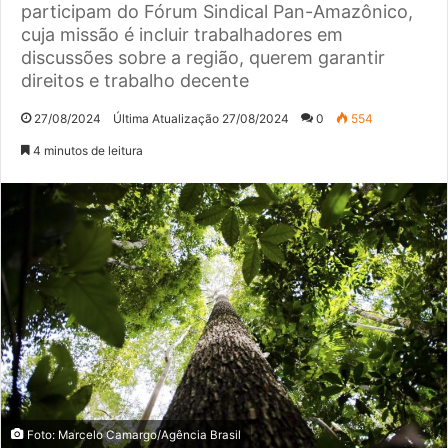
participam do Fórum Sindical Pan-Amazônico,
cuja missão é incluir trabalhadores em
discussões sobre a região, querem garantir
direitos e trabalho decente
27/08/2024
Última Atualização 27/08/2024
0
554
4 minutos de leitura
Foto: Marcelo Camargo/Agência Brasil