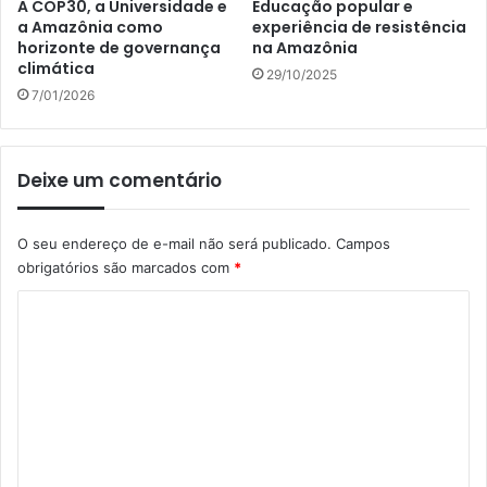
A COP30, a Universidade e
Educação popular e
a Amazônia como
experiência de resistência
horizonte de governança
na Amazônia
climática
29/10/2025
7/01/2026
Deixe um comentário
O seu endereço de e-mail não será publicado.
Campos
obrigatórios são marcados com
*
C
o
m
e
n
t