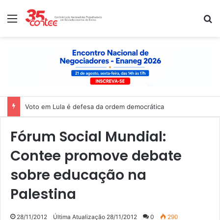
Menu
P
Voto em Lula é defesa da ordem democrática
Fórum Social Mundial:
Contee promove debate
sobre educação na
Palestina
28/11/2012
Última Atualização 28/11/2012
0
290