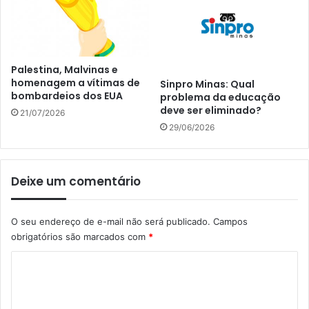
Palestina, Malvinas e
homenagem a vítimas de
Sinpro Minas: Qual
bombardeios dos EUA
problema da educação
deve ser eliminado?
21/07/2026
29/06/2026
Deixe um comentário
O seu endereço de e-mail não será publicado.
Campos
obrigatórios são marcados com
*
C
o
m