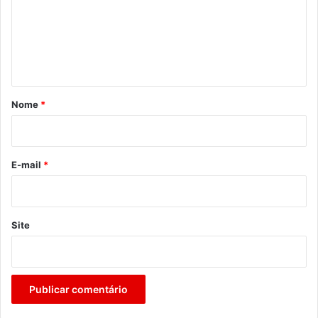
e
n
t
á
r
Nome
*
i
o
*
E-mail
*
Site