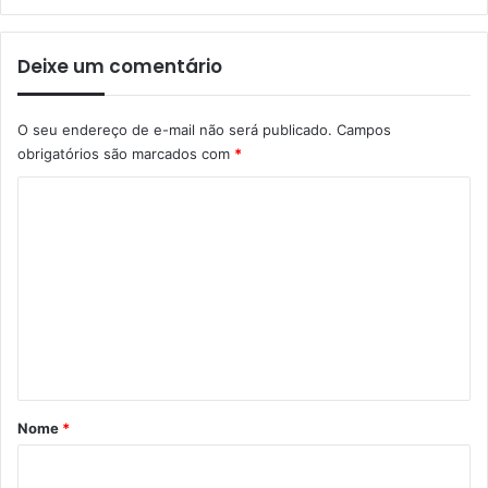
Deixe um comentário
O seu endereço de e-mail não será publicado.
Campos
obrigatórios são marcados com
*
C
o
m
e
n
t
á
r
Nome
*
i
o