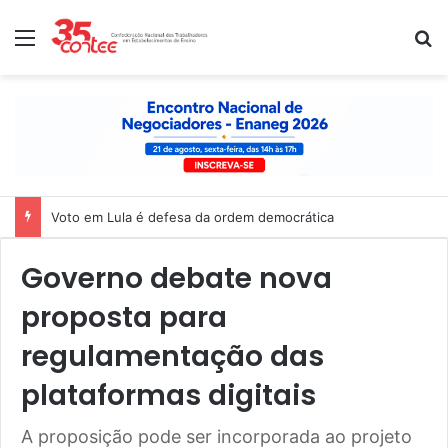
Menu
P
Voto em Lula é defesa da ordem democrática
Governo debate nova
proposta para
regulamentação das
plataformas digitais
A proposição pode ser incorporada ao projeto