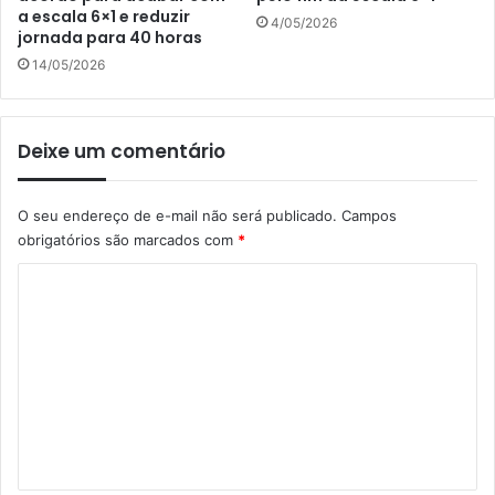
a escala 6×1 e reduzir
4/05/2026
jornada para 40 horas
14/05/2026
Deixe um comentário
O seu endereço de e-mail não será publicado.
Campos
obrigatórios são marcados com
*
C
o
m
e
n
t
á