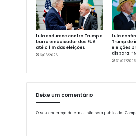
Lula endurece contra Trump e
Lula confi
barra embaixador dos EUA
Trump de i
até o fim das eleições
eleições br
dispara: 
6/08/2026
31/07/2026
Deixe um comentário
O seu endereço de e-mail não será publicado.
Campo
C
o