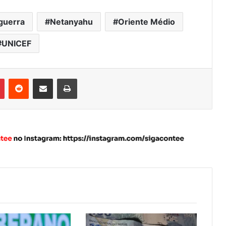
guerra
Netanyahu
Oriente Médio
UNICEF
Pinterest
Reddit
Compartilhar via e-mail
Imprimir