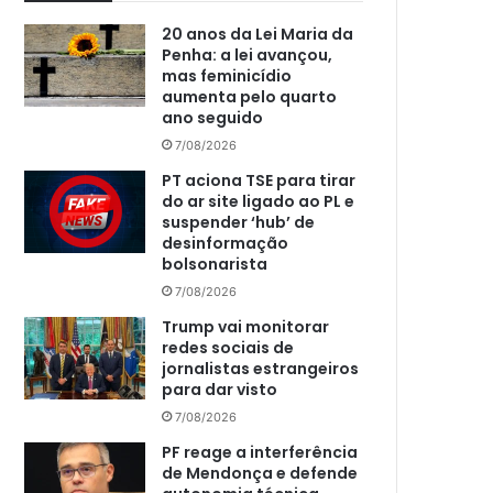
20 anos da Lei Maria da
Penha: a lei avançou,
mas feminicídio
aumenta pelo quarto
ano seguido
7/08/2026
PT aciona TSE para tirar
do ar site ligado ao PL e
suspender ‘hub’ de
desinformação
bolsonarista
7/08/2026
Trump vai monitorar
redes sociais de
jornalistas estrangeiros
para dar visto
7/08/2026
PF reage a interferência
de Mendonça e defende