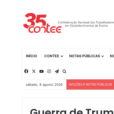
INÍCIO
CONTEE
NOTAS PÚBLICAS
N
Facebook
X
YouTube
Instagram
Telegram
Procurar por
sábado, 8 agosto 2026
MOÇÕES E NOTAS PÚBLICAS
Guerra de Tru