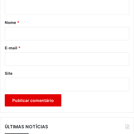
t
á
r
Nome
*
i
o
*
E-mail
*
Site
ÚLTIMAS NOTÍCIAS