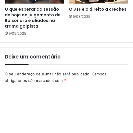
O que esperar da sessão
O STF e o direito a creches
de hoje do julgamento de
5/08/2025
Bolsonaro e aliados na
trama golpista
9/09/2025
Deixe um comentário
O seu endereço de e-mail não será publicado.
Campos
obrigatórios são marcados com
*
C
o
m
e
n