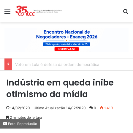
Menu
P
Nota de solidariedade ao povo venezuelano
Indústria em queda inibe
otimismo da mídia
14/02/2020
Última Atualização 14/02/2020
0
1.413
2 minutos de leitura
Foto: Reprodução