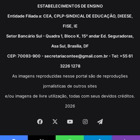
ESTABELECIMENTOS DE ENSINO
Entidade Filiada a: CEA, CPLP-SINDICAL DE EDUCAÇÃO, DIEESE,
FISE, IE
Setor Bancário Sul - Quadra 1, Bloco K, 15º andar Ed. Seguradoras,
Asa Sul, Brasília, DF
CEP: 70093-900 - secretariacontee@gmail.com.br - Tel: +55 61
3226 1278
As imagens reproduzidas nesse portal são de reproduções
jornalísticas de outros sites
e/ou imagens de livre utilização, todas com seus devidos créditos.
2026
Facebook
X
YouTube
Instagram
Telegram